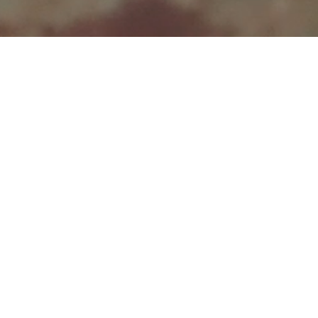
É un omaggio alla femminilità e
all'eleganza senza tempo.
L'originale base a ponte realizzata